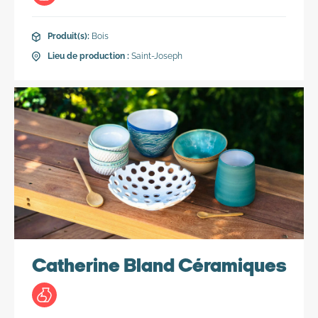
Vente en direct
Produit(s):
Bois
En soumettant ce formulaire, vous acceptez que nous utilisions les
informations que vous fournissez afin de vous proposer des
Lieu de production :
Saint-Joseph
informations et du contenu pertinent sur nos services. Vous pouvez
vous désinscrire de ce type de communications à tout moment. Pour
plus d’informations, consultez notre
Politique de confidentialité
.
Catherine Bland Céramiques
Produit(s):
Poterie
Catherine nous accueille la taille enserrée par son tablier,
devant son tour de potier. Elle est entourée d’étagères en
bois sur lesquelles sont entreposées des pièces sortant
tout droit de son imagination. Discussion avec une artiste
céramiste.
Catherine Bland Céramiques
Lieu de production :
Case-Pilote