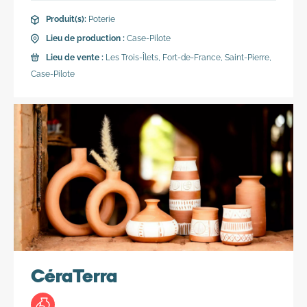
Lieu de vente :
Les Trois-Îlets, Fort-de-France, Saint-Pierre,
Case-Pilote
Produit(s):
Poterie
Lieu de production :
Case-Pilote
Lieu de vente :
Les Trois-Îlets, Fort-de-France, Saint-Pierre,
Ateliers & visites
Vente en direct
Case-Pilote
Vente en ligne
CéraTerra
Produit(s):
Poterie
Valérie est une céramiste qui propose des créations
destinées à l’art de table, la déco de la maison. Des
intérieurs à l’image de la richesse des paysages
martiniquais, sa principale source d’inspiration.
CéraTerra
Lieu de production :
Fort-de-France