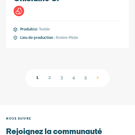
Lieu de production :
Rivière-Pilote
Produit(s):
Textile
Vente en direct
Lieu de production :
Rivière-Pilote
1
2
3
4
5
>
NOUS SUIVRE
Rejoignez la communauté