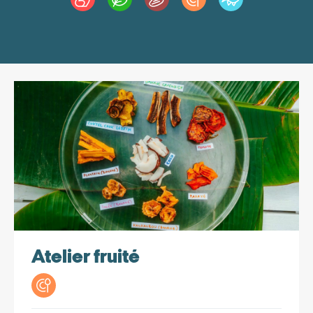
Producteurs
Atelier fruité
Produit(s):
Fruits secs
Actualités
Une farandole de fruits et légumes séchés sont à
découvrir à l’Atelier fruité : tomate, coco, fruit-à-pain,
papaye ou ananas. Un grand nombre de variétés de
bananes y passent : Plantain, Tolée, Kankanbou, Cavendish.
Atelier fruité
Lieu de production :
Le Morne-Rouge
Secteur d'activité*
Lieu de vente :
Le Marin, Le Lamentin, Les Trois-Îlets,