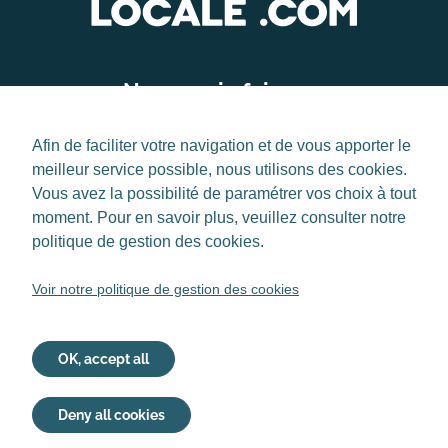
Nos savoir-faire
Artisanat d'art
Accueil
Afin de faciliter votre navigation et de vous apporter le
meilleur service possible, nous utilisons des cookies.
Agriculture végétale
Vos producteurs
Vous avez la possibilité de paramétrer vos choix à tout
moment. Pour en savoir plus, veuillez consulter notre
Agriculture animale
Notre manifeste
politique de gestion des cookies.
Agroalimentaire
Voir notre politique de gestion des cookies
Nous contacter
Conditions générales d’utilisation
OK, accept all
Politique de gestion des cookies
Paramétrage des cookies
Deny all cookies