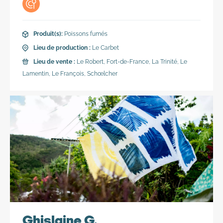
Lieu de production :
Le Carbet
Lieu de vente :
Le Robert, Fort-de-France, La Trinité, Le
Lamentin, Le François, Schœlcher
Produit(s):
Poissons fumés
Lieu de production :
Le Carbet
Lieu de vente :
Le Robert, Fort-de-France, La Trinité, Le
Vente en direct
Vente en ligne
Lamentin, Le François, Schœlcher
Ghislaine G.
Produit(s):
Textile
Toutes les passions sont héréditaires selon l’adage.
Ghislaine en est la parfaite illustration. Elle perpétue la
tradition familiale en utilisant son habileté, aussi bien au
jardin qu’une aiguille à la main. Découvrons ses créations
où le style côtoie la botanique.
Ghislaine G.